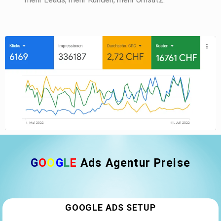
G
O
O
G
L
E
Ads Agentur Preise
GOOGLE ADS SETUP