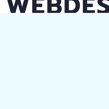
WEBDES
Die Preise für Greıfensee Webdesign variieren je nach
Website und Webdesign-Agentur mit anderen worten
die Sie beauftragen möchten. Es gibt viele Optionen,
vom Startpaket bis zum Maximalpaket für Unternehmen.
GREIFENSEE WEBDESIGN KANN
ICH IHRE WOHNUNG
BESUCHEN?
Ja, Sie können ganz einfach in unser Büro in Greıfensee
kommen, aber bitte kontaktieren Sie uns, um einen
Termin zu vereinbaren.