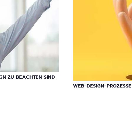
IGN ZU BEACHTEN SIND
WEB-DESIGN-PROZESSE