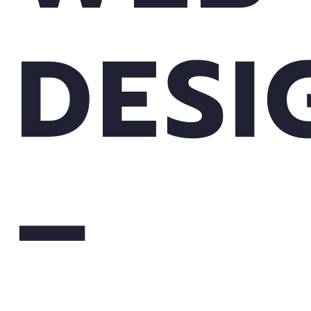
DESI
–