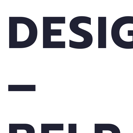
DESI
–