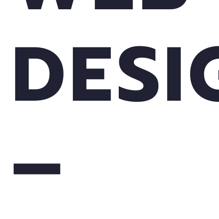
DESI
–